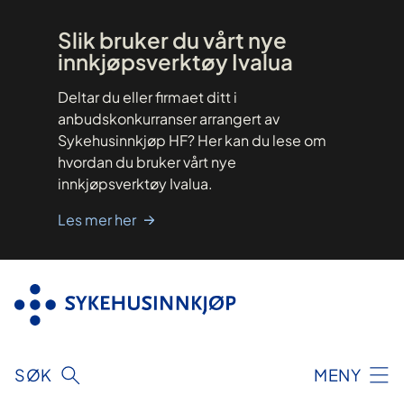
Hopp
til
innhold
Slik bruker du vårt nye
innkjøpsverktøy Ivalua
Deltar du eller firmaet ditt i
anbudskonkurranser arrangert av
Sykehusinnkjøp HF? Her kan du lese om
hvordan du bruker vårt nye
innkjøpsverktøy Ivalua.
Les mer her
SØK
MENY