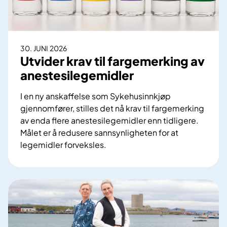
l
e
v
e
30. JUNI 2026
r
Utvider krav til fargemerking av
a
anestesilegemidler
n
d
I en ny anskaffelse som Sykehusinnkjøp
ø
gjennomfører, stilles det nå krav til fargemerking
r
av enda flere anestesilegemidler enn tidligere.
e
Målet er å redusere sannsynligheten for at
r
legemidler forveksles.
t
U
i
t
l
v
n
i
o
d
r
e
d