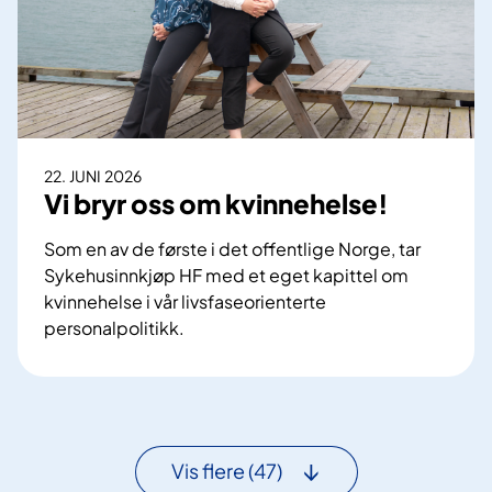
r
i
k
s
r
k
a
d
v
i
t
a
i
22. JUNI 2026
l
l
Vi bryr oss om kvinnehelse!
o
f
g
a
Som en av de første i det offentlige Norge, tar
o
r
Sykehusinnkjøp HF med et eget kapittel om
m
g
kvinnehelse i vår livsfaseorienterte
b
e
personalpolitikk.
æ
m
V
r
e
i
e
r
b
k
k
r
r
i
y
a
Vis flere
(47)
n
r