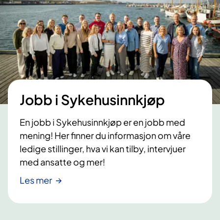
r
e
o
r
n
2
k
0
o
2
l
6
o
Jobb i Sykehusinnkjøp
g
i
En jobb i Sykehusinnkjøp er en jobb med
2
mening! Her finner du informasjon om våre
0
ledige stillinger, hva vi kan tilby, intervjuer
2
med ansatte og mer!
6
Les mer