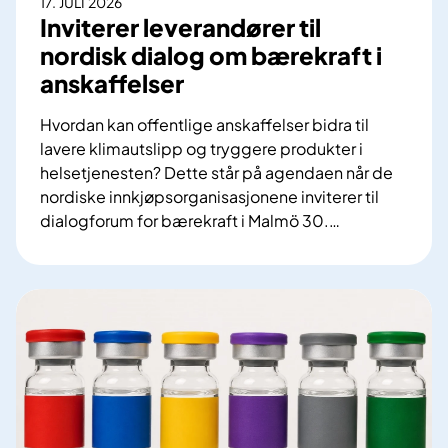
17. JULI 2026
Inviterer leverandører til
nordisk dialog om bærekraft i
anskaffelser
Hvordan kan offentlige anskaffelser bidra til
lavere klimautslipp og tryggere produkter i
helsetjenesten? Dette står på agendaen når de
nordiske innkjøpsorganisasjonene inviterer til
dialogforum for bærekraft i Malmö 30.
…
I
n
v
i
t
e
r
e
r