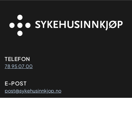
Kontaktinformasjon
TELEFON
78 95 07 00
E-POST
post@sykehusinnkjop.no
Adresse
POSTADRESSE
Sykehusinnkjøp HF
Postboks 40