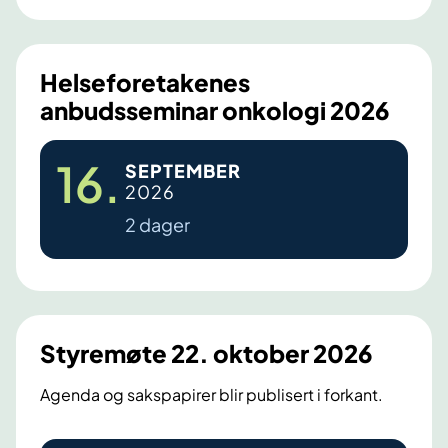
e
e
m
r
ø
Helseforetakenes
t
anbudsseminar onkologi 2026
e
1
H
16
.
SEPTEMBER
0
e
2026
.
l
2 dager
s
s
e
e
p
f
t
o
e
r
Styremøte 22. oktober 2026
m
e
b
t
Agenda og sakspapirer blir publisert i forkant.
e
a