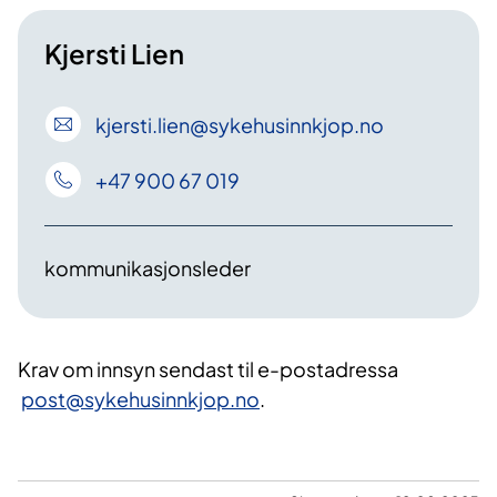
Kjersti Lien
kjersti
.lien
@sykehusinnkjop
.no
+47 900 67 019
kommunikasjonsleder
Krav om innsyn ​sendast til e-postadressa​
post@sykehusinnkjop.no
.