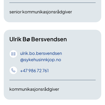
senior kommunikasjonsrådgiver
Ulrik Bø Bersvendsen
ulrik
.bo
.bersvendsen
@sykehusinnkjop
.no
+47 986 72 761
kommunikasjonsrådgiver