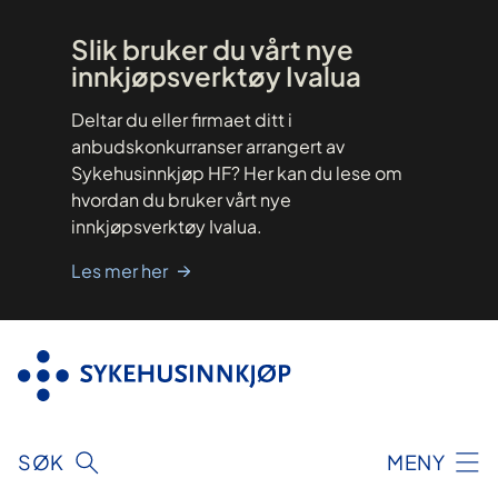
Hopp
til
innhold
Slik bruker du vårt nye
innkjøpsverktøy Ivalua
Deltar du eller firmaet ditt i
anbudskonkurranser arrangert av
Sykehusinnkjøp HF? Her kan du lese om
hvordan du bruker vårt nye
innkjøpsverktøy Ivalua.
Les mer her
SØK
MENY