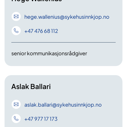
hege
.wallenius
@sykehusinnkjop
.no
+47 476 68 112
senior kommunikasjonsrådgiver
Aslak Ballari
aslak
.ballari
@sykehusinnkjop
.no
+47 977 17 173