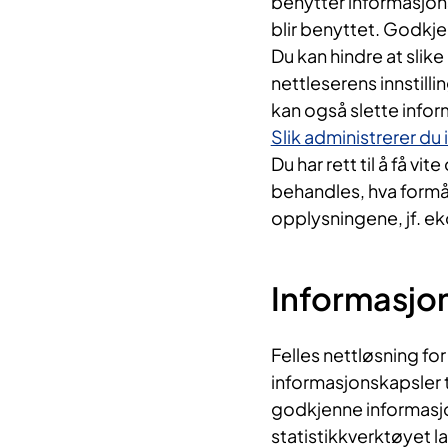
benytter informasjon
blir benyttet. Godkje
Du kan hindre at slik
nettleserens innstilli
kan også slette infor
Slik administrerer du
Du har rett til å få 
behandles, hva form
opplysningene, jf. e
Informasjon
Felles nettløsning fo
informasjonskapsler ti
godkjenne informasjo
statistikkverktøyet l