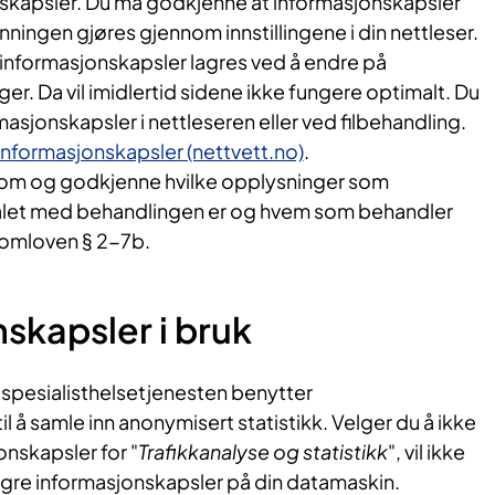
skapsler. Du må godkjenne at informasjonskapsler
nningen gjøres gjennom innstillingene i din nettleser.
e informasjonskapsler lagres ved å endre på
nger. Da vil imidlertid sidene ikke fungere optimalt. Du
masjonskapsler i nettleseren eller ved filbehandling.
 informasjonskapsler (nettvett.no)
.
vite om og godkjenne hvilke opplysninger som
ålet med behandlingen er og hvem som behandler
komloven § 2-7b.
skapsler i bruk
r spesialisthelsetjenesten benytter
l å samle inn anonymisert statistikk. Velger du å ikke
nskapsler for "
Trafikkanalyse og statistikk
", vil ikke
agre informasjonskapsler på din datamaskin.