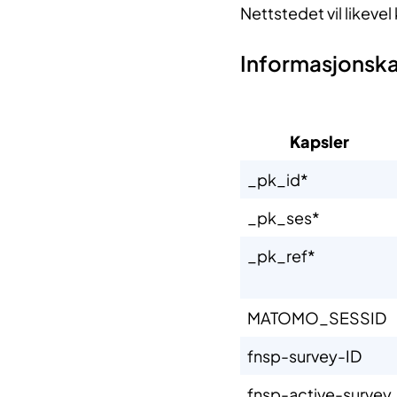
Nettstedet vil likevel
Informasjonska
Kapsler​
​_pk_id*
​_pk_ses*
​_pk_ref*
​MATOMO_SESSID
fnsp-survey-ID
fnsp-active-survey