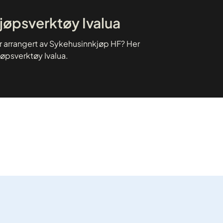
kjøpsverktøy Ivalua
er arrangert av Sykehusinnkjøp HF? Her
jøpsverktøy Ivalua.