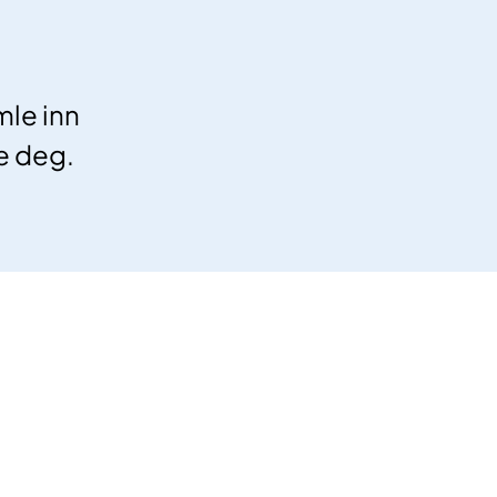
mle inn
re deg.