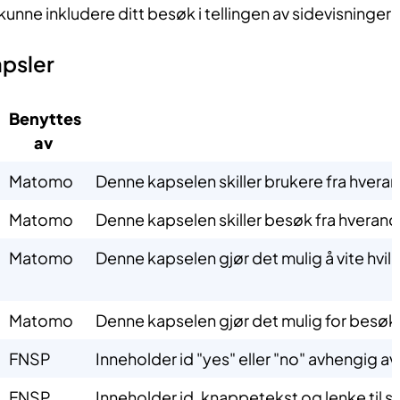
 kunne inkludere ditt besøk i tellingen av sidevisninger
psler
Benyttes
av ​
​Matomo
​Denne kapselen skiller brukere fra hvera
​Matomo
​Denne kapselen skiller besøk fra hverand
​Matomo
​Denne kapselen gjør det mulig å vite hvil
​Matomo
​Denne kapselen gjør det mulig for besøk
FNSP
Inneholder id "yes" eller "no" avhengig av
FNSP
Inneholder id, knappetekst og lenke til s