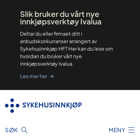
Hopp
til
innhold
Slik bruker du vårt nye
innkjøpsverktøy Ivalua
Deltar du eller firmaet ditt i
anbudskonkurranser arrangert av
Sykehusinnkjøp HF? Her kan du lese om
hvordan du bruker vårt nye
innkjøpsverktøy Ivalua.
Les mer her
SØK
MENY