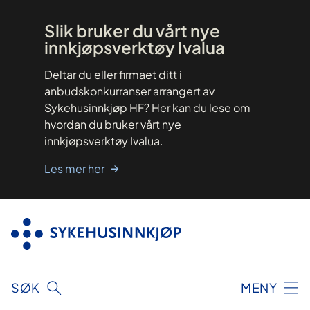
Hopp
til
innhold
Slik bruker du vårt nye
innkjøpsverktøy Ivalua
Deltar du eller firmaet ditt i
anbudskonkurranser arrangert av
Sykehusinnkjøp HF? Her kan du lese om
hvordan du bruker vårt nye
innkjøpsverktøy Ivalua.
Les mer her
SØK
MENY