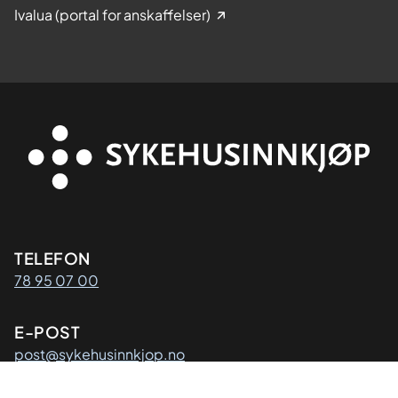
Ivalua (portal for anskaffelser)
Kontaktinformasjon
TELEFON
78 95 07 00
E-POST
post@sykehusinnkjop.no