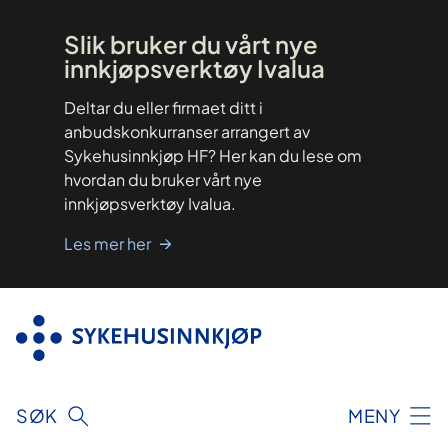
Hopp
til
innhold
Slik bruker du vårt nye
innkjøpsverktøy Ivalua
Deltar du eller firmaet ditt i
anbudskonkurranser arrangert av
Sykehusinnkjøp HF? Her kan du lese om
hvordan du bruker vårt nye
innkjøpsverktøy Ivalua.
Les mer her
SØK
MENY