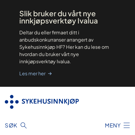
Hopp
til
innhold
Slik bruker du vårt nye
innkjøpsverktøy Ivalua
Deltar du eller firmaet ditt i
anbudskonkurranser arrangert av
Sykehusinnkjøp HF? Her kan du lese om
hvordan du bruker vårt nye
innkjøpsverktøy Ivalua.
Les mer her
SØK
MENY