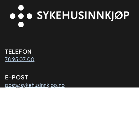
Kontaktinformasjon
TELEFON
78 95 07 00
E-POST
post@sykehusinnkjop.no
Adresse
POSTADRESSE
Sykehusinnkjøp HF
Postboks 40
9811 Vadsø