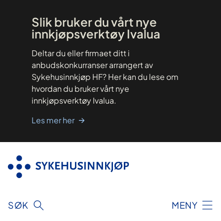
Hopp
til
innhold
Slik bruker du vårt nye
innkjøpsverktøy Ivalua
Deltar du eller firmaet ditt i
anbudskonkurranser arrangert av
Sykehusinnkjøp HF? Her kan du lese om
hvordan du bruker vårt nye
innkjøpsverktøy Ivalua.
Les mer her
SØK
MENY