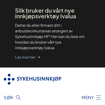
Hopp
til
innhold
Slik bruker du vårt nye
innkjøpsverktøy Ivalua
Deltar du eller firmaet ditt i
anbudskonkurranser arrangert av
Sykehusinnkjøp HF? Her kan du lese om
hvordan du bruker vårt nye
innkjøpsverktøy Ivalua.
Les mer her
SØK
MENY