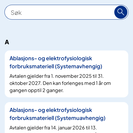
S
ø
k
A
1
2
Ablasjons- og elektrofysiologisk
6
forbruksmateriell (Systemavhengig)
t
r
Avtalen gjelder fra 1. november 2025 til 31.
e
oktober 2027. Den kan forlenges med 1 år om
f
gangen opptil 2 ganger.
f
Ablasjons- og elektrofysiologisk
forbruksmateriell (Systemuavhengig)
Avtalen gjelder fra 14. januar 2026 til 13.