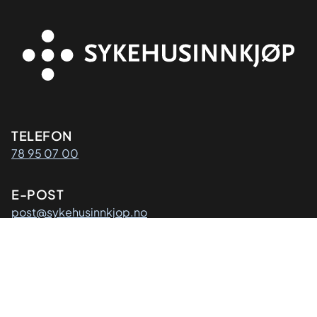
Kontaktinformasjon
TELEFON
78 95 07 00
E-POST
post@sykehusinnkjop.no
Adresse
POSTADRESSE
Sykehusinnkjøp HF
Postboks 40
9811 Vadsø