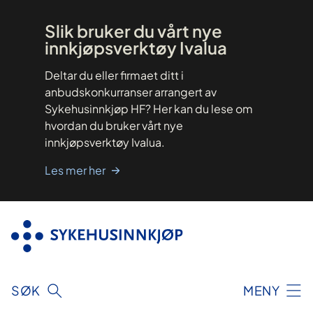
Hopp
til
innhold
Slik bruker du vårt nye
innkjøpsverktøy Ivalua
Deltar du eller firmaet ditt i
anbudskonkurranser arrangert av
Sykehusinnkjøp HF? Her kan du lese om
hvordan du bruker vårt nye
innkjøpsverktøy Ivalua.
Les mer her
SØK
MENY