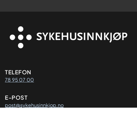
Kontaktinformasjon
TELEFON
78 95 07 00
E-POST
post@sykehusinnkjop.no
Adresse
POSTADRESSE
Sykehusinnkjøp HF