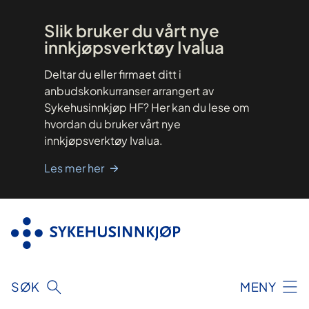
Hopp
til
innhold
Slik bruker du vårt nye
innkjøpsverktøy Ivalua
Deltar du eller firmaet ditt i
anbudskonkurranser arrangert av
Sykehusinnkjøp HF? Her kan du lese om
hvordan du bruker vårt nye
innkjøpsverktøy Ivalua.
Les mer her
SØK
MENY