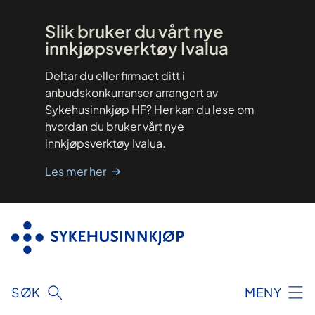
Hopp
til
innhold
Slik bruker du vårt nye
innkjøpsverktøy Ivalua
Deltar du eller firmaet ditt i
anbudskonkurranser arrangert av
Sykehusinnkjøp HF? Her kan du lese om
hvordan du bruker vårt nye
innkjøpsverktøy Ivalua.
Les mer her
SØK
MENY