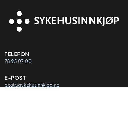
Kontaktinformasjon
TELEFON
78 95 07 00
E-POST
post@sykehusinnkjop.no
Adresse
POSTADRESSE
Sykehusinnkjøp HF
Postboks 40
9811 Vadsø