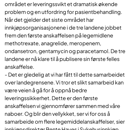
området er leveringssvikt et dramatisk økende
problem og en utfordring for pasientbehandling.
Når det gjelder det siste området har
innkjøpsorganisasjonene i de tre landene jobbet
frem den første anskaffelsen på legemidlene
methotrexate, anagrelide, meropenem,
ondansetron, gentamycin og paracetamol. De tre
landene er nå klare til å publisere sin første felles
anskaffelse.
- Det er gledelig at vi har fått til dette samarbeidet
over landegrensene. Vi tror et slikt samarbeid kan
være veien å gå for å oppnå bedre
leveringssikkerhet. Dette er den første
anskaffelsen vi gjennomfører sammen med våre
naboer. Og blir den vellykket, ser vi for oss å
samarbeide om flere legemiddelanskaffelser, sier
innkjøpsdirektør Bente Hayes i Sykehusinnkjøp