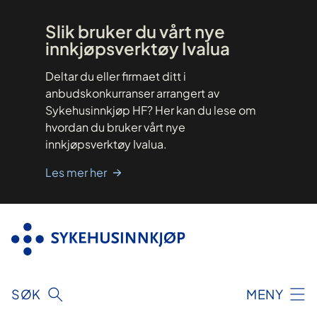
Hopp
til
innhold
Slik bruker du vårt nye
innkjøpsverktøy Ivalua
Deltar du eller firmaet ditt i
anbudskonkurranser arrangert av
Sykehusinnkjøp HF? Her kan du lese om
hvordan du bruker vårt nye
innkjøpsverktøy Ivalua.
Les mer her
SØK
MENY