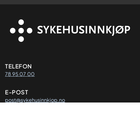
Kontaktinformasjon
TELEFON
78 95 07 00
E-POST
post@sykehusinnkjop.no
Adresse
POSTADRESSE
Sykehusinnkjøp HF
Postboks 40