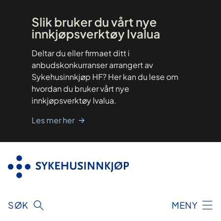
Hopp
til
innhold
Slik bruker du vårt nye
innkjøpsverktøy Ivalua
Deltar du eller firmaet ditt i
anbudskonkurranser arrangert av
Sykehusinnkjøp HF? Her kan du lese om
hvordan du bruker vårt nye
innkjøpsverktøy Ivalua.
Les mer her
SØK
MENY