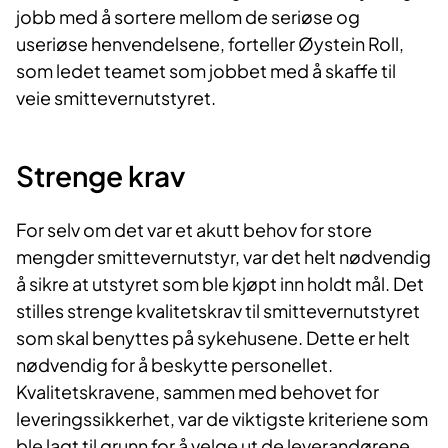
jobb med å sortere mellom de seriøse og
useriøse henvendelsene, forteller Øystein Roll,
som ledet teamet som jobbet med å skaffe til
veie smittevernutstyret.
Streng​e krav
For selv om det var et akutt behov for store
mengder smittevernutstyr, var det helt nødvendig
å sikre at utstyret som ble kjøpt inn holdt mål. Det
stilles strenge kvalitetskrav til smittevernutstyret
som skal benyttes på sykehusene. Dette er helt
nødvendig for å beskytte personellet.
Kvalitetskravene, sammen med behovet for
leveringssikkerhet, var de viktigste kriteriene som
ble lagt til grunn for å velge ut de leverandørene