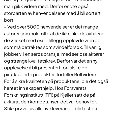
man gikk videre med. Derfor endte også
storparten av henvendelsene med å bli sortert
bort.
– Ved over 5000 henvendelser er det mange
aktører som nok følte at de ikke fikk de avtalene
de ønsket med oss. I tillegg opplevde vi en del
som må betraktes som svindelforsøk. Til vanlig
jobber vi i en serøs bransje, med seriøse aktører
og strenge kvalitetskrav. Derfor var det en ny
opplevelse å bli presentert for falske og
piratkopierte produkter, forteller Roll videre.
For å sikre kvaliteten på produktene, ble det også
hentet inn eksperthjelp. Hos Forsvarets
Forskningsinstitutt (FFI) på Kjeller satt de på
akkurat den kompetansen det var behov for.
Stikkprøver av alle nye leveranser blir testet i