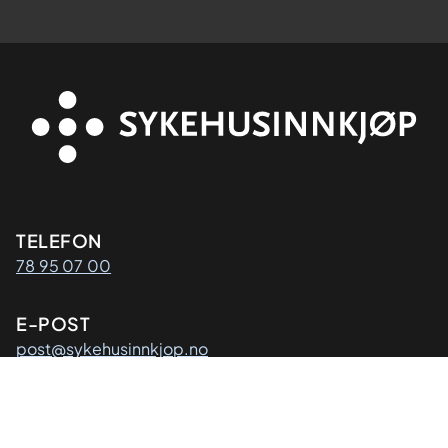
Kontaktinformasjon
TELEFON
78 95 07 00
E-POST
post@sykehusinnkjop.no
Adresse
POSTADRESSE
Sykehusinnkjøp HF