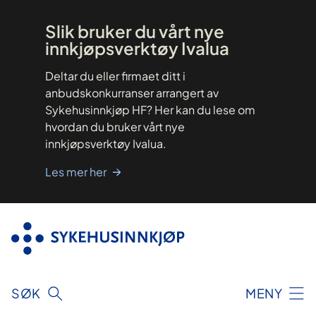
Hopp
til
innhold
Slik bruker du vårt nye
innkjøpsverktøy Ivalua
Deltar du eller firmaet ditt i
anbudskonkurranser arrangert av
Sykehusinnkjøp HF? Her kan du lese om
hvordan du bruker vårt nye
innkjøpsverktøy Ivalua.
Les mer her
SØK
MENY