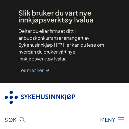
Hopp
til
innhold
Slik bruker du vårt nye
innkjøpsverktøy Ivalua
Deltar du eller firmaet ditt i
anbudskonkurranser arrangert av
Sykehusinnkjøp HF? Her kan du lese om
hvordan du bruker vårt nye
innkjøpsverktøy Ivalua.
Les mer her
SØK
MENY