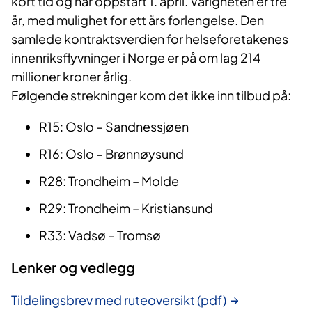
kort tid og har oppstart 1. april. Varigheten er tre
år, med mulighet for ett års forlengelse. Den
samlede kontraktsverdien for helseforetakenes
innenriksflyvninger i Norge er på om lag 214
millioner kroner årlig.
Følgende strekninger kom det ikke inn tilbud på:
R15: Oslo – Sandnessjøen
R16: Oslo – Brønnøysund
R28: Trondheim – Molde
R29: Trondheim – Kristiansund
R33: Vadsø – Tromsø
Lenker og vedlegg
Tildelingsbrev med ruteoversikt (pdf)