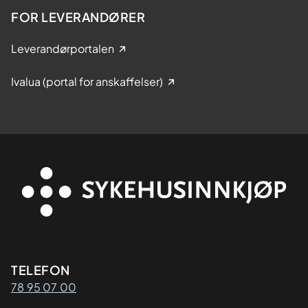
FOR LEVERANDØRER
Leverandørportalen
Ivalua (portal for anskaffelser)
Kontaktinformasjon
TELEFON
78 95 07 00