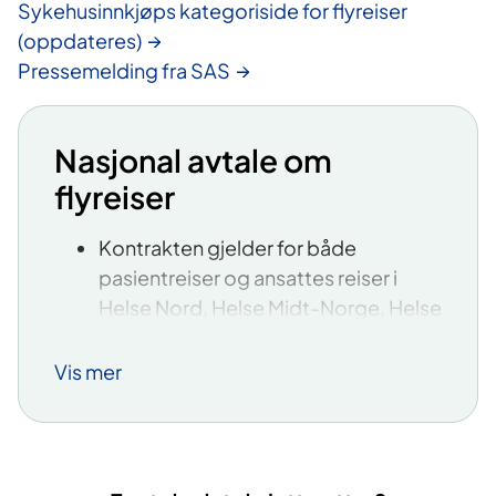
Sykehusinnkjøps kategoriside for flyreiser
(oppdateres)
Pressemelding fra SAS
Nasjonal avtale om
flyreiser
Kontrakten gjelder for både
pasientreiser og ansattes reiser i
Helse Nord, Helse Midt-Norge, Helse
Sør-Øst og Helse Vest.
Sykehusinnkjøp HF framforhandler
Vis mer
avtalene på vegne av
helseforetakene.
Den samlede kontraktsverdien for