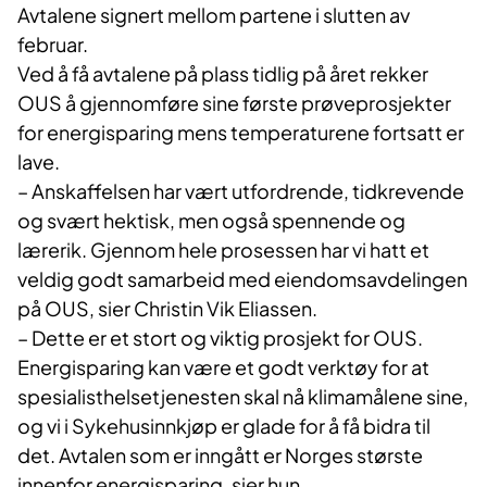
Avtalene signert mellom partene i slutten av
februar.
Ved å få avtalene på plass tidlig på året rekker
OUS å gjennomføre sine første prøveprosjekter
for energisparing mens temperaturene fortsatt er
lave.
– Anskaffelsen har vært utfordrende, tidkrevende
og svært hektisk, men også spennende og
lærerik. Gjennom hele prosessen har vi hatt et
veldig godt samarbeid med eiendomsavdelingen
på OUS, sier Christin Vik Eliassen.
– Dette er et stort og viktig prosjekt for OUS.
Energisparing kan være et godt verktøy for at
spesialisthelsetjenesten skal nå klimamålene sine,
og vi i Sykehusinnkjøp er glade for å få bidra til
det. Avtalen som er inngått er Norges største
innenfor energisparing, sier hun.