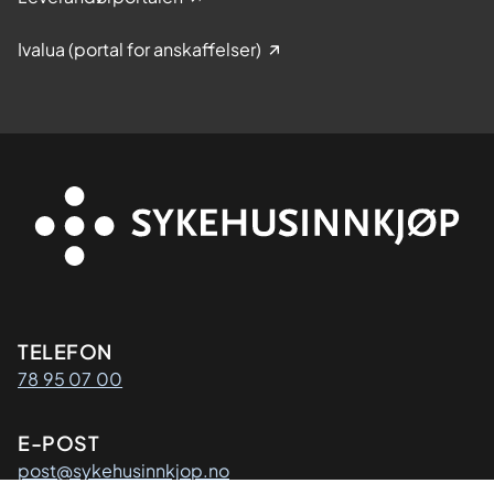
Ivalua (portal for anskaffelser)
Kontaktinformasjon
TELEFON
78 95 07 00
E-POST
post@sykehusinnkjop.no