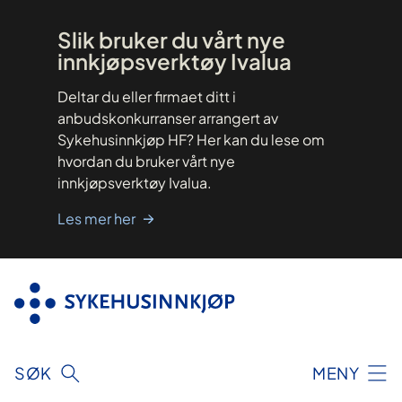
Hopp
til
innhold
Slik bruker du vårt nye
innkjøpsverktøy Ivalua
Deltar du eller firmaet ditt i
anbudskonkurranser arrangert av
Sykehusinnkjøp HF? Her kan du lese om
hvordan du bruker vårt nye
innkjøpsverktøy Ivalua.
Les mer her
SØK
MENY