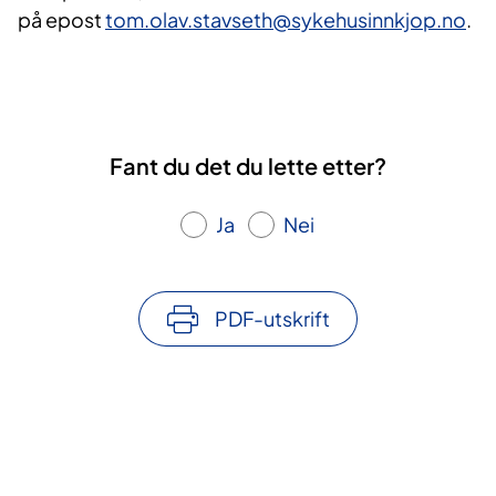
på epost
tom.olav.stavseth@sykehusinnkjop.no
.
Fant du det du lette etter?
Ja
Nei
PDF-utskrift