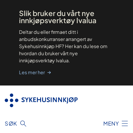
Hopp
til
innhold
Slik bruker du vårt nye
innkjøpsverktøy Ivalua
Deltar du eller firmaet ditt i
anbudskonkurranser arrangert av
Sykehusinnkjøp HF? Her kan du lese om
hvordan du bruker vårt nye
innkjøpsverktøy Ivalua.
Les mer her
SØK
MENY