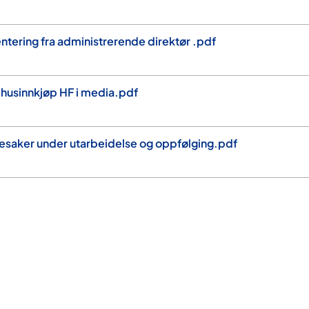
tering fra administrerende direktør .pdf
husinnkjøp HF i media.pdf
esaker under utarbeidelse og oppfølging.pdf