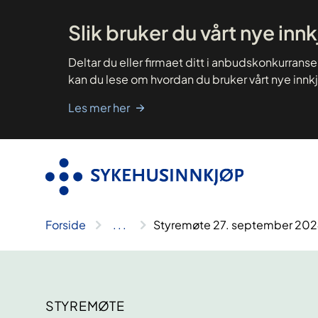
Hopp
til
innhold
Slik bruker du vårt nye inn
Deltar du eller firmaet ditt i anbudskonkurrans
kan du lese om hvordan du bruker vårt nye innk
Les mer her
Forside
..
.
Styremøte 27. september 20
STYREMØTE