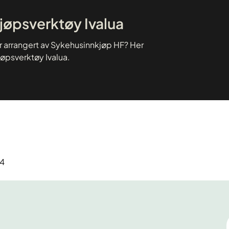
kjøpsverktøy Ivalua
er arrangert av Sykehusinnkjøp HF? Her
jøpsverktøy Ivalua.
24