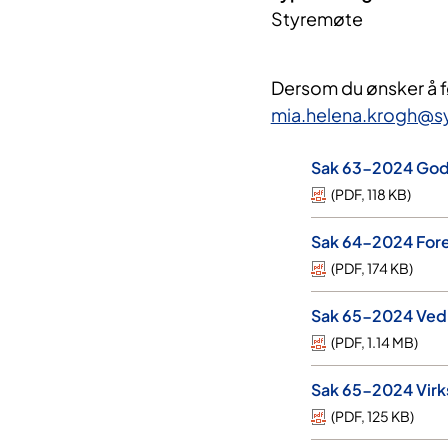
Styremøte
Dersom du ønsker å f
mia.helena.krogh@s
Sak 63-2024 Godkj
(
PDF
,
118 KB
)
Sak 64-2024 Fore
(
PDF
,
174 KB
)
Sak 65-2024 Vedl
(
PDF
,
1.14 MB
)
Sak 65-2024 Virk
(
PDF
,
125 KB
)