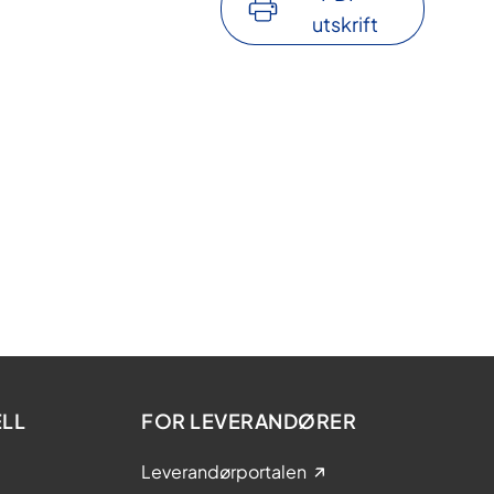
utskrift
LL
FOR LEVERANDØRER
Leverandørportalen