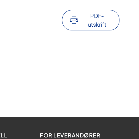
PDF-
utskrift
LL
FOR LEVERANDØRER