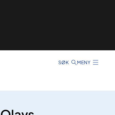
SØK
MENY
 Olavs