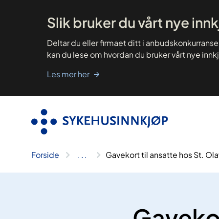
Hopp
til
innhold
Slik bruker du vårt nye inn
Deltar du eller firmaet ditt i anbudskonkurrans
kan du lese om hvordan du bruker vårt nye innk
Les mer her
Forside
..
.
Gavekort til ansatte hos St. Ol
Gavekor