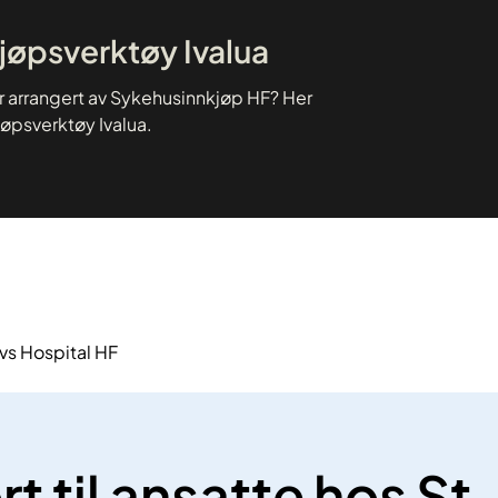
kjøpsverktøy Ivalua
er arrangert av Sykehusinnkjøp HF? Her
jøpsverktøy Ivalua.
avs Hospital HF
t til ansatte hos St.