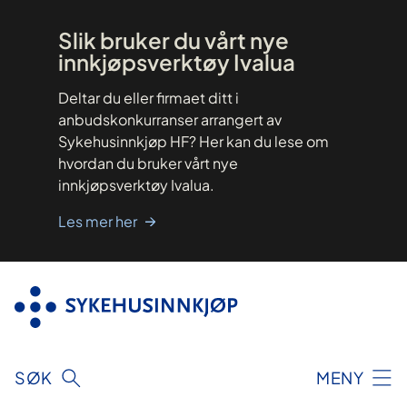
Hopp
til
innhold
Slik bruker du vårt nye
innkjøpsverktøy Ivalua
Deltar du eller firmaet ditt i
anbudskonkurranser arrangert av
Sykehusinnkjøp HF? Her kan du lese om
hvordan du bruker vårt nye
innkjøpsverktøy Ivalua.
Les mer her
SØK
MENY