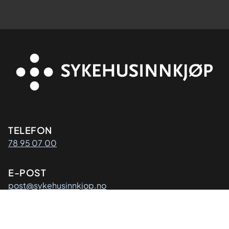
Kontaktinformasjon
TELEFON
78 95 07 00
E-POST
post@sykehusinnkjop.no
Adresse
POSTADRESSE