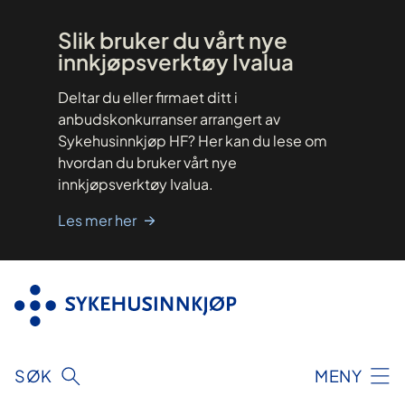
Hopp
til
innhold
Slik bruker du vårt nye
innkjøpsverktøy Ivalua
Deltar du eller firmaet ditt i
anbudskonkurranser arrangert av
Sykehusinnkjøp HF? Her kan du lese om
hvordan du bruker vårt nye
innkjøpsverktøy Ivalua.
Les mer her
SØK
MENY