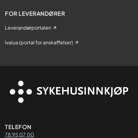
FOR LEVERANDØRER
Leverandørportalen
Ivalua (portal for anskaffelser)
Kontaktinformasjon
TELEFON
78 95 07 00