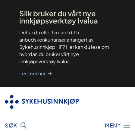
Hopp
til
innhold
Slik bruker du vårt nye
innkjøpsverktøy Ivalua
Deltar du eller firmaet ditt i
anbudskonkurranser arrangert av
Sykehusinnkjøp HF? Her kan du lese om
hvordan du bruker vårt nye
innkjøpsverktøy Ivalua.
Les mer her
SØK
MENY