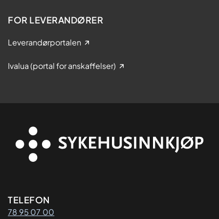
FOR LEVERANDØRER
Leverandørportalen
Ivalua (portal for anskaffelser)
Kontaktinformasjon
TELEFON
78 95 07 00