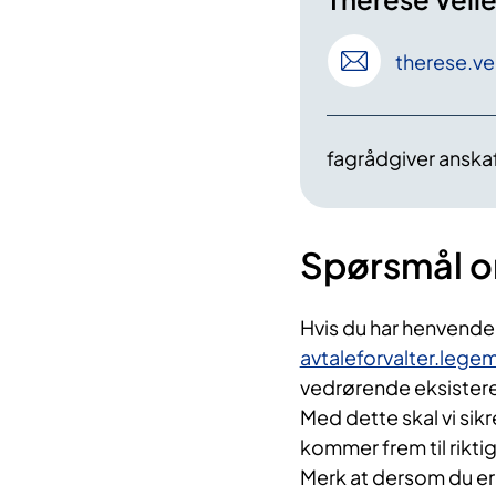
therese
.ve
fagrådgiver anskaf
Spørsmål o
Hvis du har henvendel
avtaleforvalter.leg
vedrørende eksistere
Med dette skal vi sik
kommer frem til rikti
Merk at dersom du er 