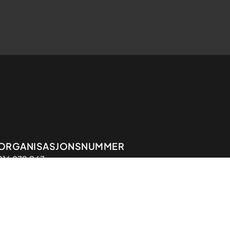
Organisasjon
ORGANISASJONSNUMMER
916 879 067