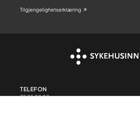
Tilgjengelighetserklæring
Kontaktinformasjon
TELEFON
78 95 07 00
E-POST
post@sykehusinnkjop.no