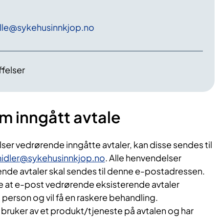
lle
@sykehusinnkjop
.no
felser
m inngått avtale
ser vedrørende inngåtte avtaler, kan disse sendes til
emidler@sykehusinnkjop.no
. Alle henvendelser
nde avtaler skal sendes til denne e-postadressen.
re at e-post vedrørende eksisterende avtaler
g person og vil få en raskere behandling.
bruker av et produkt/tjeneste på avtalen og har