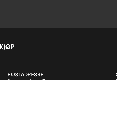
Adresse
POSTADRESSE
Sykehusinnkjøp HF
Postboks 40
9811 Vadsø