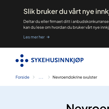
Hopp
til
innhold
Slik bruker du vårt nye inn
Deltar du eller firmaet ditt i anbudskonkurrans
kan du lese om hvordan du bruker vårt nye innk
Les mer her
Forside
..
.
Nevroendokrine svulster
Nevroen