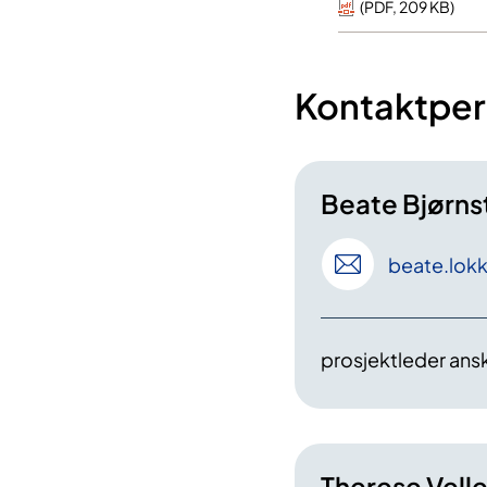
(
PDF
,
209 KB
)
Kontaktper
Beate Bjørns
beate
.lok
prosjektleder ansk
Therese Vell