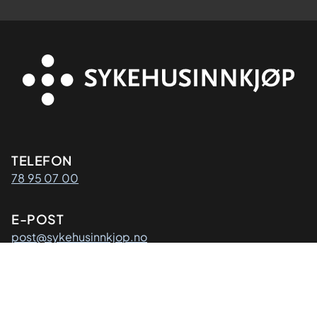
Kontaktinformasjon
TELEFON
78 95 07 00
E-POST
post@sykehusinnkjop.no
Adresse
POSTADRESSE
Sykehusinnkjøp HF