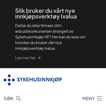
Hopp
til
innhold
Slik bruker du vårt nye
innkjøpsverktøy Ivalua
Deltar du eller firmaet ditt i
anbudskonkurranser arrangert av
Sykehusinnkjøp HF? Her kan du lese om
hvordan du bruker vårt nye
innkjøpsverktøy Ivalua.
Les mer her
SØK
MENY