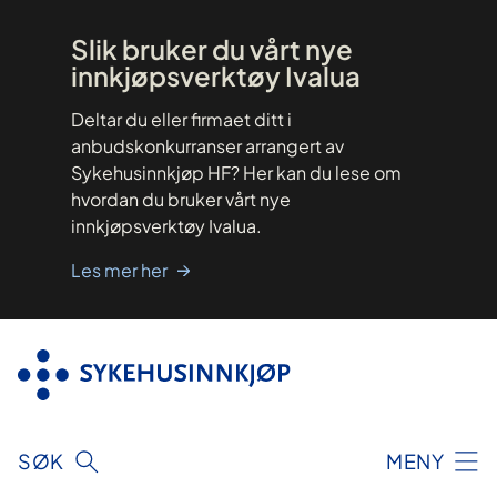
Hopp
til
innhold
Slik bruker du vårt nye
innkjøpsverktøy Ivalua
Deltar du eller firmaet ditt i
anbudskonkurranser arrangert av
Sykehusinnkjøp HF? Her kan du lese om
hvordan du bruker vårt nye
innkjøpsverktøy Ivalua.
Les mer her
SØK
MENY