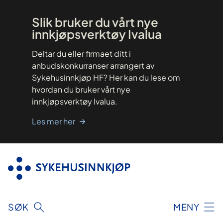
Hopp
til
innhold
Slik bruker du vårt nye
innkjøpsverktøy Ivalua
Deltar du eller firmaet ditt i
anbudskonkurranser arrangert av
Sykehusinnkjøp HF? Her kan du lese om
hvordan du bruker vårt nye
innkjøpsverktøy Ivalua.
Les mer her
SØK
MENY