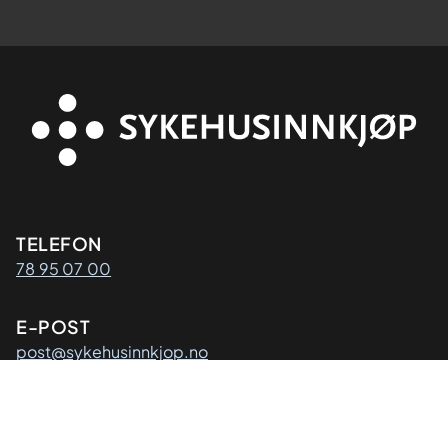
Kontaktinformasjon
TELEFON
78 95 07 00
E-POST
post@sykehusinnkjop.no
Adresse
POSTADRESSE
Sykehusinnkjøp HF