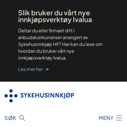
Hopp
til
innhold
Slik bruker du vårt nye
innkjøpsverktøy Ivalua
Deltar du eller firmaet ditt i
anbudskonkurranser arrangert av
Sykehusinnkjøp HF? Her kan du lese om
hvordan du bruker vårt nye
innkjøpsverktøy Ivalua.
Les mer her
SØK
MENY