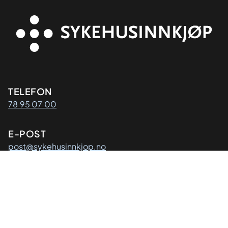
Kontaktinformasjon
TELEFON
78 95 07 00
E-POST
post@sykehusinnkjop.no
Adresse
POSTADRESSE
Sykehusinnkjøp HF
Postboks 40
9811 Vadsø