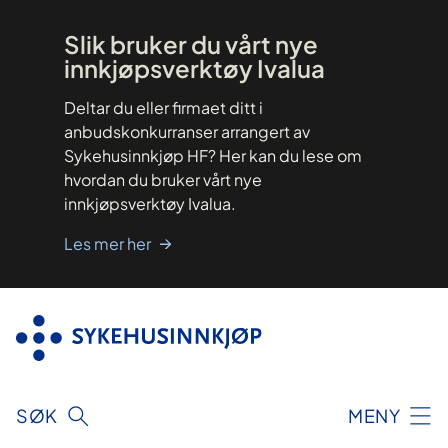
Hopp
til
innhold
Slik bruker du vårt nye
innkjøpsverktøy Ivalua
Deltar du eller firmaet ditt i
anbudskonkurranser arrangert av
Sykehusinnkjøp HF? Her kan du lese om
hvordan du bruker vårt nye
innkjøpsverktøy Ivalua.
Les mer her
SØK
MENY