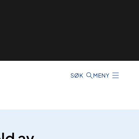
SØK
MENY
ld av