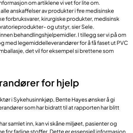
informasjon om artiklene vi vet for lite om.
av i alle anskaffelser av produkter i fire medisinske
e forbruksvarer, kirurgiske produkter, medisinsk
oratorieprodukter- og utstyr, sier Sele.
innen behandlingshjelpemidler. I tillegg ser vi på om
log med legemiddelleverandører for å få faset ut PVC
ballasje, det vil for eksempel si brettene som
randører for hjelp
ktør i Sykehusinnkjøp, Bente Hayes ønsker å gi
erandører som har bidratt til at rapporten har blitt
ar samlet inn, kan vi skåne miljøet, pasienter og
 for farlige stoffer. Dette er essensiell informasjon