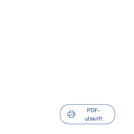
PDF-
utskrift