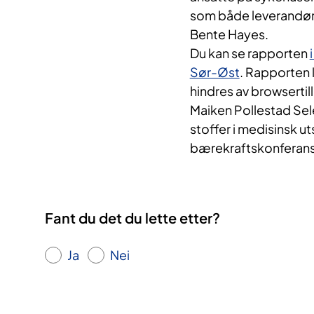
som både leverandøren
Bente Hayes.
Du kan se rapporten
Sør-Øst
. Rapporten l
hindres av browserti
Maiken Pollestad Sel
stoffer i medisinsk u
bærekraftskonferans
Fant du det du lette etter?
Ja
Nei