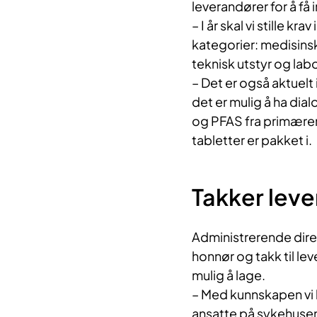
leverandører for å få 
– I år skal vi stille kr
kategorier: medisinsk
teknisk utstyr og lab
– Det er også aktuelt 
det er mulig å ha dia
og PFAS fra primærem
tabletter er pakket i.
Takker leve
Administrerende dire
honnør og takk til lev
mulig å lage.
– Med kunnskapen vi h
ansatte på sykehusene