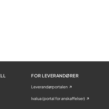
LL
FOR LEVERANDØRER
Leverandørportalen
Ivalua (portal for anskaffelser)