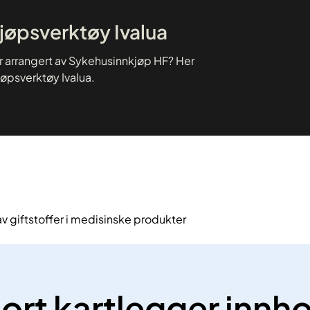
kjøpsverktøy Ivalua
er arrangert av Sykehusinnkjøp HF? Her
jøpsverktøy Ivalua.
v giftstoffer i medisinske produkter
ort kartlegger innho