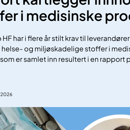
ffer i medisinske pr
F har i flere år stilt krav til leverandør
helse- og miljøskadelige stoffer i medisi
om er samlet inn resultert i en rapport p
5.2026