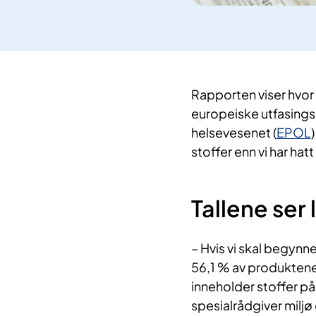
Rapporten viser hvor 
europeiske utfasingsl
helsevesenet (
EPOL
stoffer enn vi har hatt
Tallene ser
– Hvis vi skal begynne
56,1 % av produktene e
inneholder stoffer på l
spesialrådgiver miljø