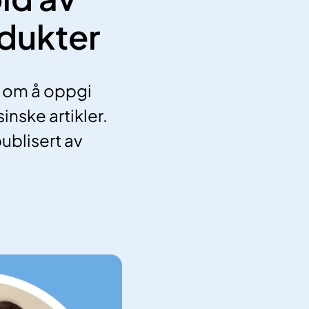
odukter
er om å oppgi
nske artikler.
ublisert av