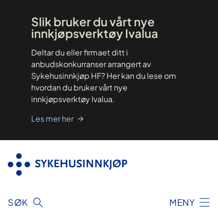
Hopp
til
innhold
Slik bruker du vårt nye
innkjøpsverktøy Ivalua
Deltar du eller firmaet ditt i
anbudskonkurranser arrangert av
Sykehusinnkjøp HF? Her kan du lese om
hvordan du bruker vårt nye
innkjøpsverktøy Ivalua.
Les mer her
SØK
MENY