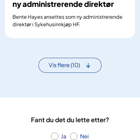
ny administrerende direktør
5
n
0
e
Bente Hayes ansettes som ny administrerende
m
m
direktør i Sykehusinnkjøp HF.
i
ø
S
l
t
y
l
e
k
i
r
e
o
2
h
Vis flere
(10)
n
0
u
e
2
s
r
2
i
p
n
å
n
n
k
y
j
Fant du det du lette etter?
l
ø
e
p
g
Ja
Nei
H