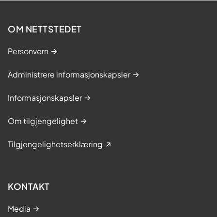
t
r
OM NETTSTEDET
e
r
Personvern
e
n
Administrere informasjonskapsler
d
e
Informasjonskapsler
d
i
Om tilgjengelighet
r
e
Tilgjengelighetserklæring
k
t
ø
r
KONTAKT
Media