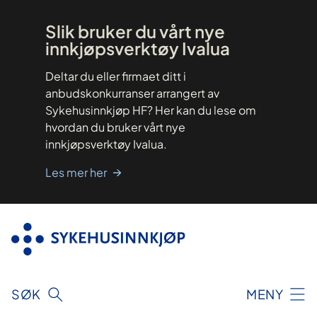
Hopp
til
innhold
Slik bruker du vårt nye
innkjøpsverktøy Ivalua
Deltar du eller firmaet ditt i
anbudskonkurranser arrangert av
Sykehusinnkjøp HF? Her kan du lese om
hvordan du bruker vårt nye
innkjøpsverktøy Ivalua.
Les mer her
SØK
MENY