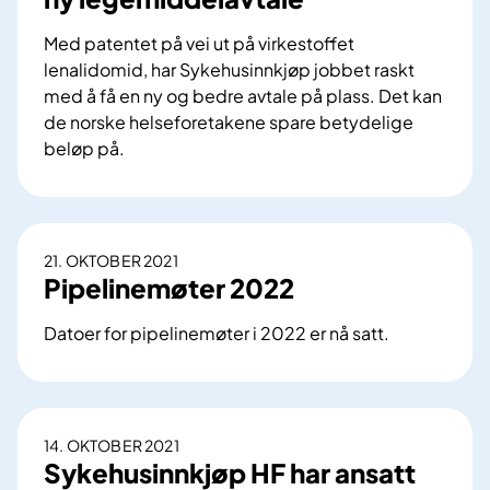
Med patentet på vei ut på virkestoffet
lenalidomid, har Sykehusinnkjøp jobbet raskt
med å få en ny og bedre avtale på plass. Det kan
de norske helseforetakene spare betydelige
beløp på.
K
a
n
s
21. OKTOBER 2021
p
Pipelinemøter 2022
a
r
Datoer for pipelinemøter i 2022 er nå satt.
e
P
o
i
v
p
e
e
14. OKTOBER 2021
r
l
Sykehusinnkjøp HF har ansatt
3
i