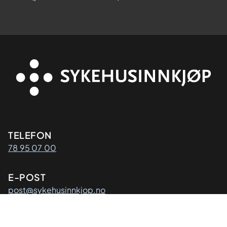
Kontaktinformasjon
TELEFON
78 95 07 00
E-POST
post@sykehusinnkjop.no
Adresse
POSTADRESSE