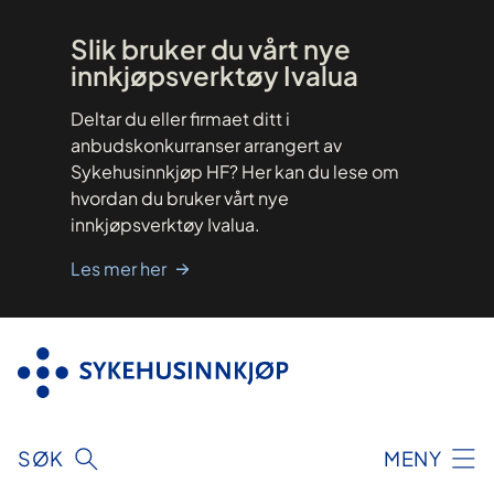
Hopp
til
innhold
Slik bruker du vårt nye
innkjøpsverktøy Ivalua
Deltar du eller firmaet ditt i
anbudskonkurranser arrangert av
Sykehusinnkjøp HF? Her kan du lese om
hvordan du bruker vårt nye
innkjøpsverktøy Ivalua.
Les mer her
SØK
MENY