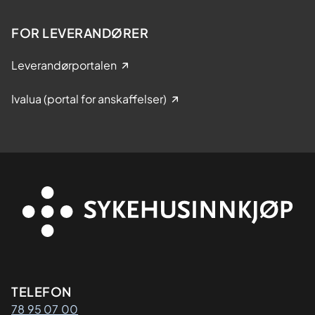
FOR LEVERANDØRER
Leverandørportalen
Ivalua (portal for anskaffelser)
Kontaktinformasjon
TELEFON
78 95 07 00