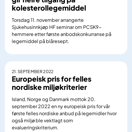
kolesterollegemiddel
Torsdag 11. november arrangerte
Sjukehusinnkjøp HF seminar om PCSK9-
hemmere etter første anbodskonkurranse på
legemiddel på blåresept.
A
n
b
o
21. SEPTEMBER 2022
d
Europeisk pris for felles
p
nordiske miljøkriterier
å
b
Island, Norge og Danmark mottok 20.
l
september 2022 en ny europeisk pris for vår
å
første felles nordiske anbud på legemidler hvor
r
også miljø ble vektlagt som
e
evalueringskriterium.