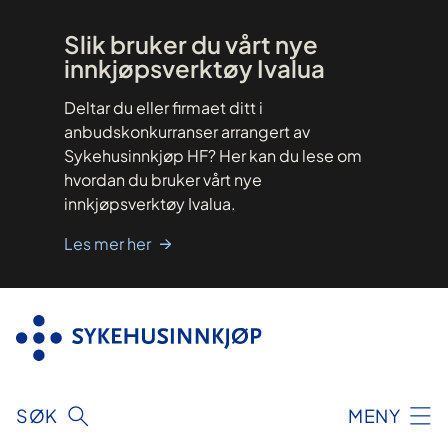
Hopp
til
innhold
Slik bruker du vårt nye
innkjøpsverktøy Ivalua
Deltar du eller firmaet ditt i
anbudskonkurranser arrangert av
Sykehusinnkjøp HF? Her kan du lese om
hvordan du bruker vårt nye
innkjøpsverktøy Ivalua.
Les mer her
SØK
MENY