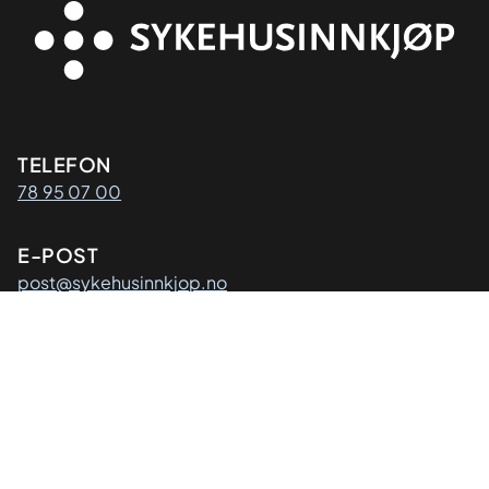
Kontaktinformasjon
TELEFON
78 95 07 00
E-POST
post@sykehusinnkjop.no
Adresse
POSTADRESSE
Sykehusinnkjøp HF
Postboks 40
9811 Vadsø