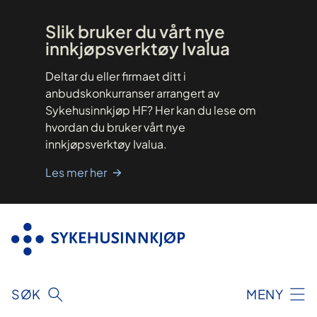
Hopp
til
innhold
Slik bruker du vårt nye
innkjøpsverktøy Ivalua
Deltar du eller firmaet ditt i
anbudskonkurranser arrangert av
Sykehusinnkjøp HF? Her kan du lese om
hvordan du bruker vårt nye
innkjøpsverktøy Ivalua.
Les mer her
SØK
MENY