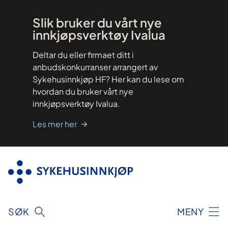
Hopp
til
innhold
Slik bruker du vårt nye
innkjøpsverktøy Ivalua
Deltar du eller firmaet ditt i
anbudskonkurranser arrangert av
Sykehusinnkjøp HF? Her kan du lese om
hvordan du bruker vårt nye
innkjøpsverktøy Ivalua.
Les mer her
SØK
MENY