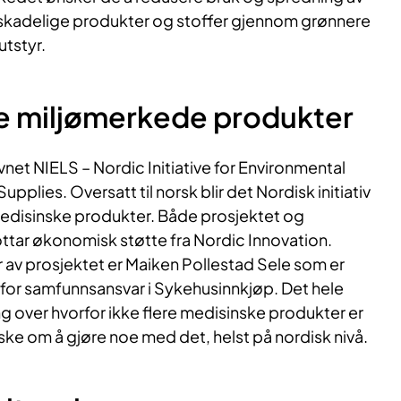
skadelige produkter og stoffer gjennom grønnere
utstyr.
ere miljømerkede produkter
vnet NIELS – Nordic Initiative for Environmental
upplies. Oversatt til norsk blir det Nordisk initiativ
medisinske produkter. Både prosjektet og
ar økonomisk støtte fra Nordic Innovation.
er av prosjektet er Maiken Pollestad Sele som er
nfor samfunnsansvar i Sykehusinnkjøp. Det hele
g over hvorfor ikke flere medisinske produkter er
ke om å gjøre noe med det, helst på nordisk nivå.