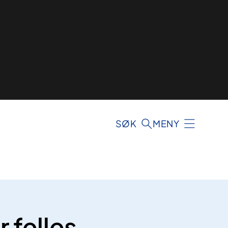
SØK
MENY
 felles,