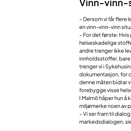
Vinn-vinn-
– Dersom vi får flere 
en vinn-vinn-vinn sit
– For det første: Hvi
helseskadelige stoffer
andre trenger ikke 
innholdsstoffer, bare
trenger vi i Sykehusi
dokumentasjon, for de
denne måten bidrar vi
forebygge visse hel
I Malmö håper hun å 
miljømerke noen av 
– Vi ser fram til dial
markedsdialogen, sie