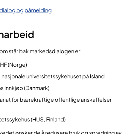
dsdialog og påmelding
marbeid
som står bak markedsdialogen er:
HF (Norge)
t nasjonale universitetssykehuset på Island
es innkjøp (Danmark)
ariat for bærekraftige offentlige anskaffelser
itetssykehus (HUS, Finland)
rkedet ønsker de å redusere bruk og spredning av