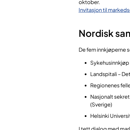
oktober.
Invitasjon til marke
Nordisk sa
De fem innkjøperne 
Sykehusinnkjøp 
Landspitali – De
Regionenes fell
Nasjonalt sekret
(Sverige)
Helsinki Univers
I tett dialog med ma