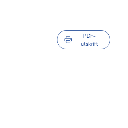
PDF-
utskrift