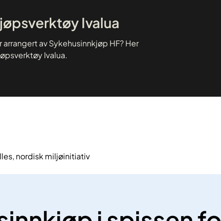
kjøpsverktøy Ivalua
er arrangert av Sykehusinnkjøp HF? Her
jøpsverktøy Ivalua.
es, nordisk miljøinitiativ
nnkjøp i spissen for