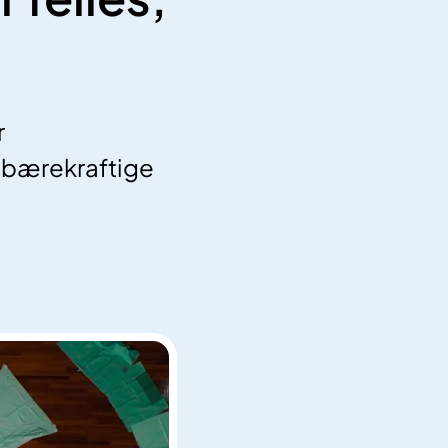
r
r bærekraftige