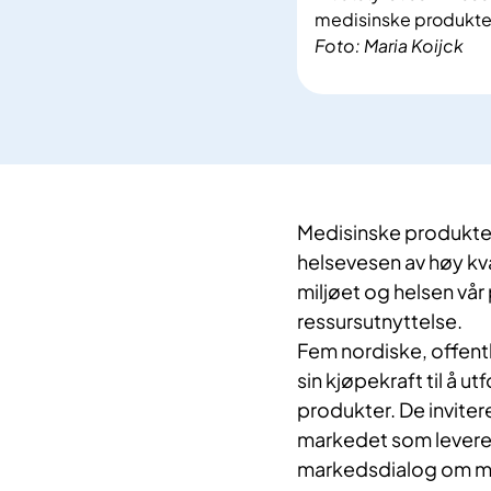
medisinske produkte
Foto: Maria Koijck
Medisinske produkter
helsevesen av høy kv
miljøet og helsen vår
ressursutnyttelse.
Fem nordiske, offent
sin kjøpekraft til å u
produkter. De inviter
markedet som leverer u
markedsdialog om mil