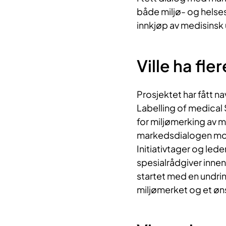
både miljø- og helse
innkjøp av medisinsk 
Ville ha fl
Prosjektet har fått na
Labelling of medical S
for miljømerking av 
markedsdialogen mott
Initiativtager og led
spesialrådgiver inne
startet med en undrin
miljømerket og et øns