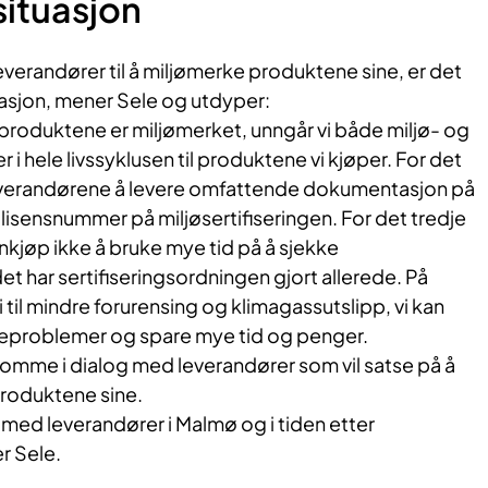
situasjon
leverandører til å miljømerke produktene sine, er det
uasjon, mener Sele og utdyper:
s produktene er miljømerket, unngår vi både miljø- og
 i hele livssyklusen til produktene vi kjøper. For det
leverandørene å levere omfattende dokumentasjon på
 lisensnummer på miljøsertifiseringen. For det tredje
nnkjøp ikke å bruke mye tid på å sjekke
t har sertifiseringsordningen gjort allerede. På
 til mindre forurensing og klimagassutslipp, vi kan
seproblemer og spare mye tid og penger.
komme i dialog med leverandører som vil satse på å
produktene sine.
og med leverandører i Malmø og i tiden etter
r Sele.