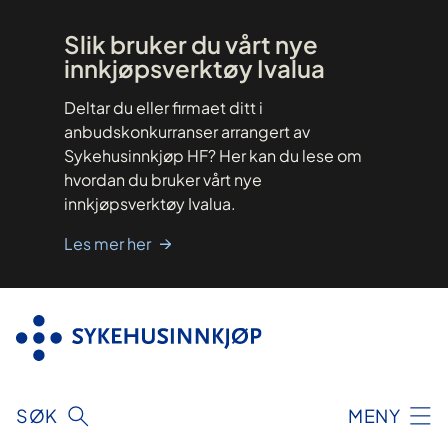
Hopp
til
innhold
Slik bruker du vårt nye
innkjøpsverktøy Ivalua
Deltar du eller firmaet ditt i
anbudskonkurranser arrangert av
Sykehusinnkjøp HF? Her kan du lese om
hvordan du bruker vårt nye
innkjøpsverktøy Ivalua.
Les mer her
SØK
MENY