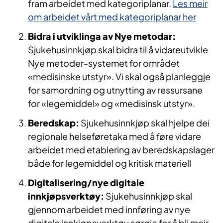
fram arbeidet med kategoriplanar.
Les meir
om arbeidet vårt med kategoriplanar her
Bidra i utviklinga av Nye metodar:
Sjukehusinnkjøp skal bidra til å vidareutvikle
Nye metoder-systemet for området
«medisinske utstyr». Vi skal også planleggje
for samordning og utnytting av ressursane
for «legemiddel» og «medisinsk utstyr».
Beredskap:
Sjukehusinnkjøp skal hjelpe dei
regionale helseføretaka med å føre vidare
arbeidet med etablering av beredskapslager
både for legemiddel og kritisk materiell
Digitalisering/nye digitale
innkjøpsverktøy:
Sjukehusinnkjøp skal
gjennom arbeidet med innføring av nye
digitale innkjøpsverktøy sørgje for å bli meir