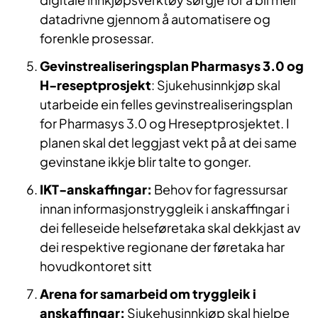
datadrivne gjennom å automatisere og
forenkle prosessar.
Gevinstrealiseringsplan Pharmasys 3.0 og
H-reseptprosjekt
: Sjukehusinnkjøp skal
utarbeide ein felles gevinstrealiseringsplan
for Pharmasys 3.0 og Hreseptprosjektet. I
planen skal det leggjast vekt på at dei same
gevinstane ikkje blir talte to gonger.
IKT-anskaffingar:
Behov for fagressursar
innan informasjonstryggleik i anskaffingar i
dei felleseide helseføretaka skal dekkjast av
dei respektive regionane der føretaka har
hovudkontoret sitt
Arena for samarbeid om tryggleik i
anskaffingar:
Sjukehusinnkjøp skal hjelpe