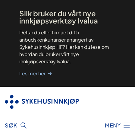
Hopp
til
innhold
Slik bruker du vårt nye
innkjøpsverktøy Ivalua
Deltar du eller firmaet ditt i
anbudskonkurranser arrangert av
Sykehusinnkjøp HF? Her kan du lese om
hvordan du bruker vårt nye
innkjøpsverktøy Ivalua.
Les mer her
SØK
MENY