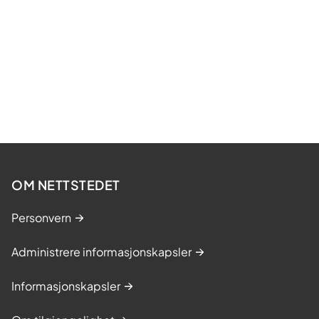
lagringsløsninger og
programvarelisenser.
Innkjøpsgruppen omfatter også
datamaskiner, skrivere,
mobiltelefoner, nettbrett samt avtale
om trafikk.
OM NETTSTEDET
Personvern
Administrere informasjonskapsler
Informasjonskapsler