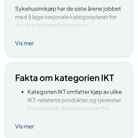
Sykehusinnkjøp har de siste årene jobbet
med å lage nasjonale kategoriplaner for
de ulike innkjøpskategorien i
spesialisthelsetjenesten.
Vis mer
Formålet med kategoriplanene er å legge
føringer for fremtidige anskaffelser og
avtaleforvaltning innenfor de ulike
innkjøpskategoriene, og å sikre god
Fakta om kategorien IKT
styring av kategoriene.
Kategorien IKT omfatter kjøp av ulike
Kategoriplanene skal bidra til:
IKT-relaterte produkter og tjenester.
Bedre pasientsikkerhet
Det samlede årlige forbruket for
Redusere risiko knyttet til
denne kategorien er estimert til 5-6
forsyningssikkerhet
milliarder kroner, noe som utgjør
Vis mer
Økonomiske gevinster
cirka 11 prosent av totalforbruket