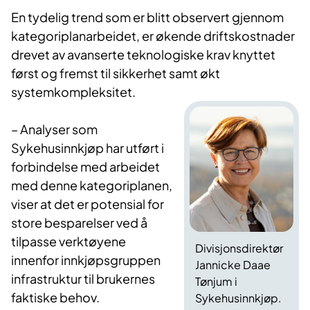
En tydelig trend som er blitt observert gjennom
kategoriplanarbeidet, er økende driftskostnader
drevet av avanserte teknologiske krav knyttet
først og fremst til sikkerhet samt økt
systemkompleksitet.
– Analyser som
Sykehusinnkjøp har utført i
forbindelse med arbeidet
med denne kategoriplanen,
viser at det er potensial for
store besparelser ved å
tilpasse verktøyene
Divisjonsdirektør
innenfor innkjøpsgruppen
Jannicke Daae
infrastruktur til brukernes
Tønjum i
faktiske behov.
Sykehusinnkjøp.