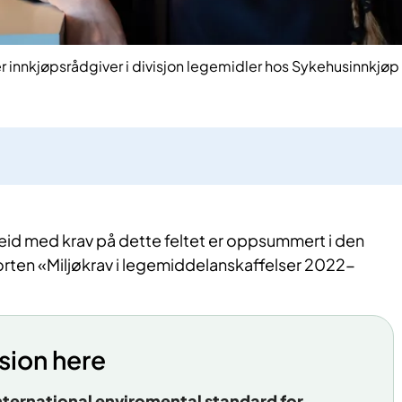
 innkjøpsrådgiver i divisjon legemidler hos Sykehusinnkjøp
id med krav på dette feltet er oppsummert i den
orten «Miljøkrav i legemiddelanskaffelser 2022-
sion here
ternational enviromental standard for