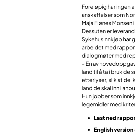
Norway works wit
Foreløpig har ingen a
participation in t
anskaffelser som Norg
Sykehusinnkjøp i
Maja Flønes Monsen i
Alliance and the B
Dessuten er leverandø
schemes.
Sykehusinnkjøp har g
arbeidet med rapport
dialogmøter med repr
Goodwill from t
– En av hovedoppgave
Currently, no oth
land til å ta i bruk d
requirements for
etterlyser, slik at de
land de skal inn i an
However, the fou
Hun jobber som innkjø
in this area exis
legemidler med kriteri
medicines divisio
environmental re
Last ned rappo
Sykehusinnkjøp's
English version 