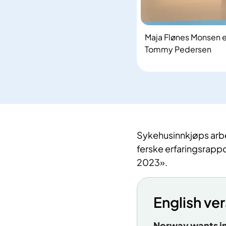
Maja Flønes Monsen er
Tommy Pedersen
Sykehusinnkjøps arbe
ferske erfaringsrapp
2023».
English ver
Norway wants in