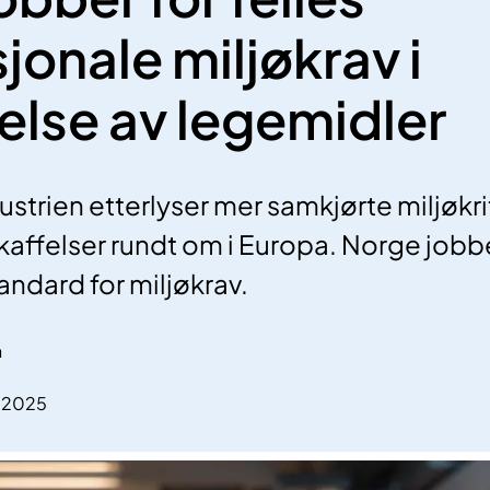
jonale miljøkrav i
else av legemidler
trien etterlyser mer samkjørte miljøkrit
ffelser rundt om i Europa. Norge jobbe
andard for miljøkrav.
n
6.2025