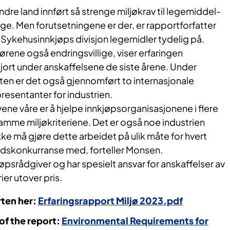
h environmental requirements through
ndre land innført så strenge miljøkrav til legemiddel-
he
Nordic Pharmaceutical Forum
. In addition,
e. Men forutsetningene er der, er rapportforfatter
s working together with the AMR Industry
 Sykehusinnkjøps divisjon legemidler tydelig på.
ritish Standards Institution (BSI) on certification
rene også endringsvillige, viser erfaringen
jort under anskaffelsene de siste årene. Under
en er det også gjennomført to internasjonale
esentanter for industrien.
he industry
ne våre er å hjelpe innkjøpsorganisasjonene i flere
er country has introduced as strict environmental
e samme miljøkriteriene. Det er også noe industrien
 drug procurement as Norway.
 ikke må gjøre dette arbeidet på ulik måte for hvert
budskonkurranse med, forteller Monsen.
ndation for a broader international cooperation
psrådgiver og har spesielt ansvar for anskaffelser av
ts, says Maja Flønes Monsen in Sykehusinnkjøp's
er utover pris.
n. She has authored the the new report on
quirements.
rten her:
Erfaringsrapport Miljø 2023.pdf
 experience from the most recent years of
of the report:
Environmental Requirements for