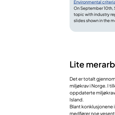
Environmental criteri
where the new en
On September 10th, S
have been carried 
topic with industry re
ongoing procure
slides shown in the m
Nordic cooperat
Among the conclus
of environmental 
extra work per p
Lite merarb
Nor have the requ
medicines.
Det er totalt gjennom
– For instance, 
miljøkrav i Norge. I t
up with price dec
oppdaterte miljøkrav
per year compared
Island.
the decrease wou
Blant konklusjonene i
environmental cri
medfører noe vesentl