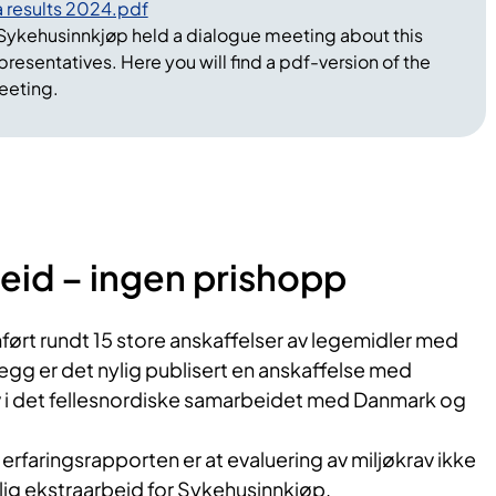
a results 2024.pdf
vironmental requirements have been included
ykehusinnkjøp held a dialogue meeting about this
out in Norway. In addition, there is currently an
presentatives. Here you will find a pdf-version of the
ment with such requirements in the common
eeting.
ion with Denmark.
ions in the experience report is that evaluation
requirements does not entail any significant
recurement for Sykehusinnkjøp.
eid – ingen prishopp
irements resulted in price increases for the
ført rundt 15 store anskaffelser av legemidler med
in one of the completed procurements, we ended
illegg er det nylig publisert en anskaffelse med
reases, reducing our costs with NOK 90 million
 i det fellesnordiske samarbeidet med Danmark og
 to the previous contract. But it may be that
ld have been slightly greater without the
 erfaringsrapporten er at evaluering av miljøkrav ikke
teria included, says Monsen.
ig ekstraarbeid for Sykehusinnkjøp.