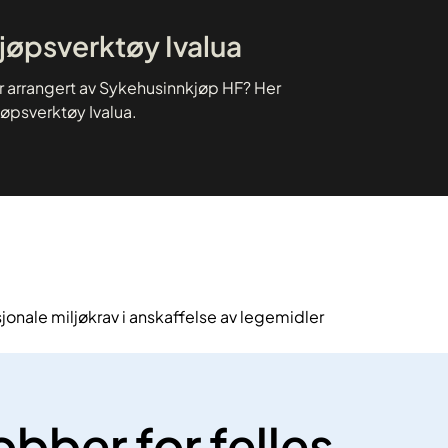
kjøpsverktøy Ivalua
er arrangert av Sykehusinnkjøp HF? Her
jøpsverktøy Ivalua.
sjonale miljøkrav i anskaffelse av legemidler
obber for felles