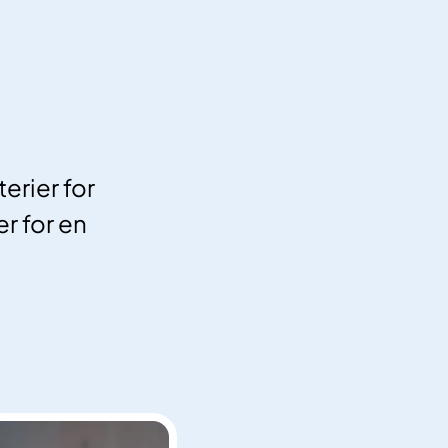
erier for
r for en