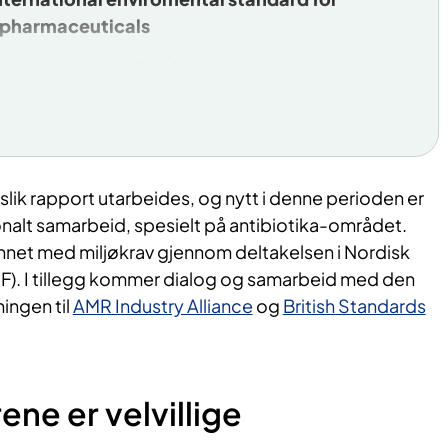
 pharmaceuticals
l industry is calling for more coordinated
iteria for pharmaceutical procurement around
 working towards an international standard for
quirements.
F (Norwegian Hospital Procurement Trust) is
slik rapport utarbeides, og nytt i denne perioden er
rk on behalf of the Norwegian government.
onalt samarbeid, spesielt på antibiotika-området.
nnet med miljøkrav gjennom deltakelsen i Nordisk
 this field is summarized in the recent
). I tillegg kommer dialog og samarbeid med den
t "Environmental requirements in
ningen til
AMR Industry Alliance
og
British Standards
procurement 2022-2023" (
Download pdf here
).
 bi-annual edition of this report. A major new
s the emerging international cooperation,
ne er velvillige
area of antibiotics.